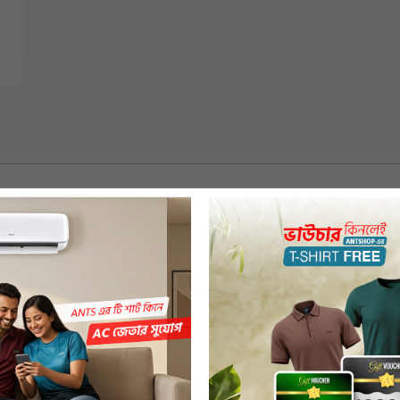
 perfect in terms of style and functionality. Its slim design fits
tore your money and important documents. It is an ideal wallet 
থেকে একেবারে নিখুঁত। এর স্লিম ডিজাইনটি সহজে পকেটে বহনযোগ্য, আর ভিতরে রয়েছে ৮টি কার্ড স্
দর্শ মানিব্যাগ।
েদার ওয়ালেট পানি থেকে সাবধানে রাখুন, ধারন ক্ষমতার বাহিরে জিনিস ব্যবহার থেকে বিরত থাক