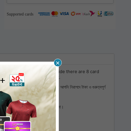
Supported cards
×
 easily in your pocket, and inside there are 8 card
for everyday use or as a gift.
লট এবং একটি জিপারযুক্ত চেম্বার, যেখানে আপনি নিরাপদে টাকা ও গুরুত্বপূর্ণ
ুন এবং ওয়ালেট পিছনের পকেটে নিয়ে বসবেন না।