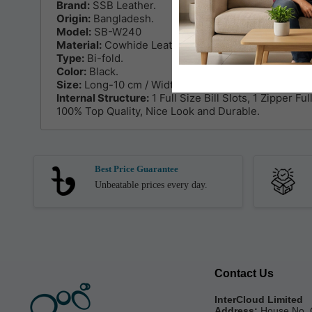
Brand:
SSB Leather.
Origin:
Bangladesh.
Model:
SB-W240
Material:
Cowhide Leather.
Type:
Bi-fold.
Color:
Black.
Size:
Long-10 cm / Width-11.5 cm.
Internal Structure:
1 Full Size Bill Slots, 1 Zipper 
100% Top Quality, Nice Look and Durable.
Best Price Guarantee
Unbeatable prices every day.
Contact Us
InterCloud Limited
Address:
House No. 