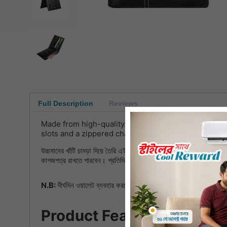
Full Description
Reviews
Made from high-quality genuine leather, this wallet is
slots and a zippered chamber where you can safely s
উচ্চমানের খাঁটি চামড়া দিয়ে তৈরি এই ওয়ালেটটি, স্টাইল ও ব্যবহারের দিক 
কাগজপত্র রাখতে পারবেন। প্রতিদিনের ব্যবহার বা উপহারের জন্য এটি একটি আ
N.B:
দীর্ঘদিন ওয়ালেট ব্যবহার করতে চাইলে যত্ন সহকারে ব্যবহার করবেন। ল
Product Features: