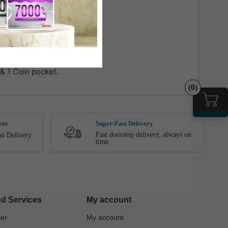
 & 1 Coin pocket.
(0)
ent
Super-Fast Delivery
Fast doorstep delivery, always on
n Delivery.
time.
d Services
My account
ter
My account