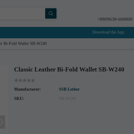
+8809638-600800
Download the App
her Bi-Fold Wallet SB-W240
Classic Leather Bi-Fold Wallet SB-W240
Manufacturer:
SSB Lether
SKU:
SB-W240