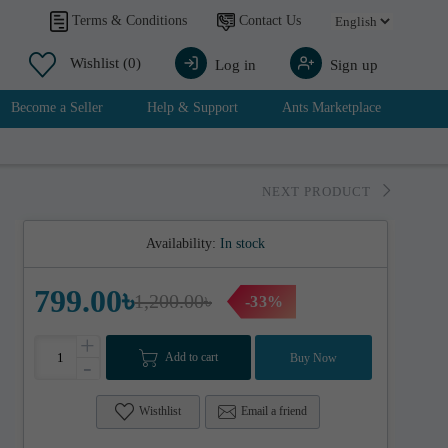
Contact Us
Terms & Conditions
Wishlist
(0)
Log in
Sign up
Become a Seller
Help & Support
Ants Marketplace
NEXT PRODUCT
Availability:
In stock
799.00৳
1,200.00৳
-33%
+
Add to cart
Buy Now
-
Wisthlist
Email a friend