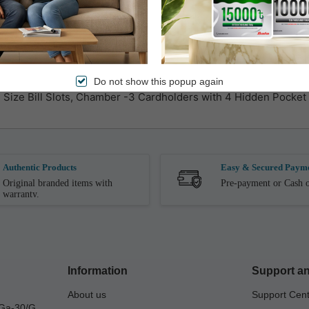
Do not show this popup again
Full Size Bill Slots, Chamber -3 Cardholders with 4 Hidden Pocket
Authentic Products
Easy & Secured Paym
Original branded items with
Pre-payment or Cash o
warranty.
Information
Support an
About us
Support Cen
Ga-30/G,